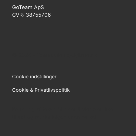
GoTeam ApS
CVR: 38755706
© 2026 - Teambuilding-Jylland.dk
Cookie indstillinger
Cookie & Privatlivspolitik
Kopiering af tekst, billeder & video er ikke
tilladt og retsforfølges uden varsel!