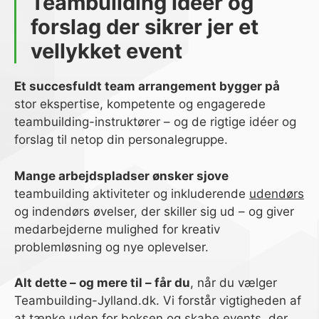
Teambuilding idéer og
forslag der sikrer jer et
vellykket event
Et succesfuldt team arrangement bygger på
stor ekspertise, kompetente og engagerede
teambuilding-instruktører – og de rigtige idéer og
forslag til netop din personalegruppe.
Mange arbejdspladser ønsker sjove
teambuilding aktiviteter og inkluderende
udendørs
og indendørs øvelser, der skiller sig ud – og giver
medarbejderne mulighed for kreativ
problemløsning og nye oplevelser.
Alt dette – og mere til – får du
, når du vælger
Teambuilding-Jylland.dk. Vi forstår vigtigheden af
at tænke uden for boksen og skabe events, der