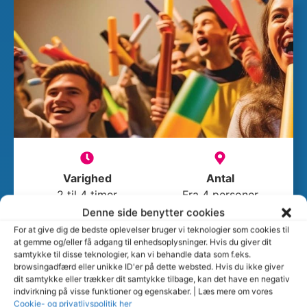
Varighed
Antal
2 til 4 timer
Fra 4 personer
Denne side benytter cookies
Teambuilding musik med fede
For at give dig de bedste oplevelser bruger vi teknologier som cookies til
rytmer
at gemme og/eller få adgang til enhedsoplysninger. Hvis du giver dit
samtykke til disse teknologier, kan vi behandle data som f.eks.
browsingadfærd eller unikke ID'er på dette websted. Hvis du ikke giver
Lad rytmerne og melodierne bringe jer
dit samtykke eller trækker dit samtykke tilbage, kan det have en negativ
sammen
i en fantastisk musikalsk
indvirkning på visse funktioner og egenskaber. | Læs mere om vores
teambuilding-oplevelse. Her skaber I musik
Cookie- og privatlivspolitik her