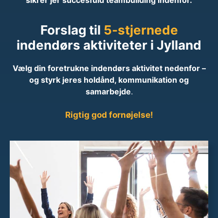
sikrer jer succesfuld teambuilding indenfor.
Forslag til
5-stjernede
indendørs aktiviteter i Jylland
Vælg din foretrukne indendørs aktivitet nedenfor –
og styrk jeres holdånd, kommunikation og
samarbejde
.
Rigtig god fornøjelse!