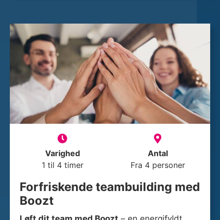
Varighed
Antal
1 til 4 timer
Fra 4 personer
Forfriskende teambuilding med
Boozt
Løft dit team med Boozt
– en energifyldt