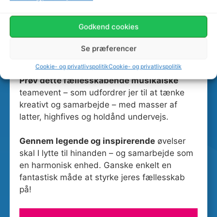
med fede rytmer – der giver jeres fællesskab
ekstra god energi.
Godkend cookies
Oplev fællesskabende musikalsk
Se præferencer
teamevent
Cookie- og privatlivspolitik
Cookie- og privatlivspolitik
Prøv dette fællesskabende musikalske
teamevent – som udfordrer jer til at tænke
kreativt og samarbejde – med masser af
latter, highfives og holdånd undervejs.
Gennem legende og inspirerende
øvelser
skal I lytte til hinanden – og samarbejde som
en harmonisk enhed. Ganske enkelt en
fantastisk måde at styrke jeres fællesskab
på!